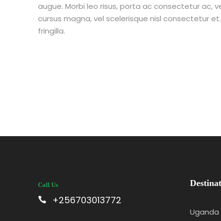
augue. Morbi leo risus, porta ac consectetur ac,
cursus magna, vel scelerisque nisl consectetur e
fringilla.
Destinat
Call Us
+256703013772
Uganda