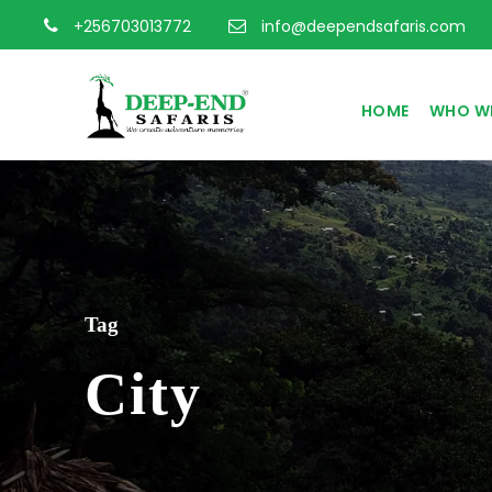
+256703013772
info@deependsafaris.com
HOME
WHO WE
Tag
City