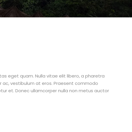
stas eget quam. Nulla vitae elit libero, a pharetra
tur ac, vestibulum at eros. Praesent commodo
etur et. Donec ullamcorper nulla non metus auctor