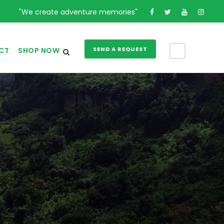
"We create adventure memories"
SEND A REQUEST
CT
SHOP NOW